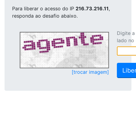
Para liberar o acesso
do IP
216.73.216.11
,
responda ao desafio abaixo.
Digite 
lado no
[trocar imagem]