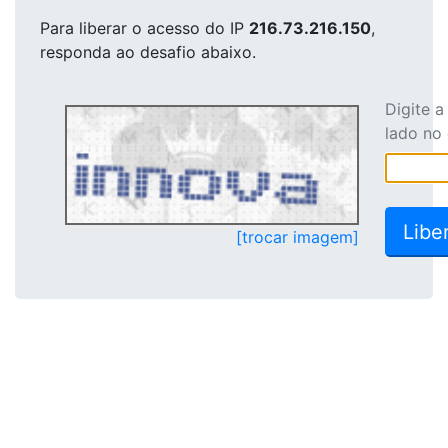
Para liberar o acesso
do IP
216.73.216.150
,
responda ao desafio abaixo.
Digite 
lado no
[trocar imagem]